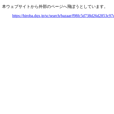
本ウェブサイトから外部のページへ飛ぼうとしています。
https://hiroba.dqx.jp/sc/search/bazaar/f98fc5d738d26d2853c