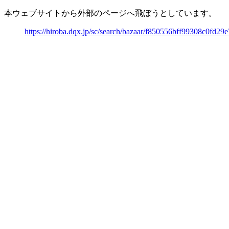
本ウェブサイトから外部のページへ飛ぼうとしています。
https://hiroba.dqx.jp/sc/search/bazaar/f850556bff99308c0fd2