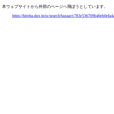
本ウェブサイトから外部のページへ飛ぼうとしています。
https://hiroba.dqx.jp/sc/search/bazaar/c783e536709b46eb0ef