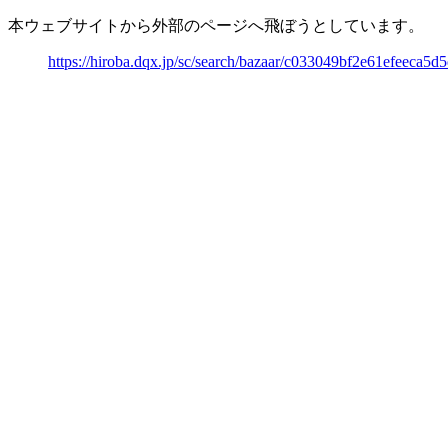
本ウェブサイトから外部のページへ飛ぼうとしています。
https://hiroba.dqx.jp/sc/search/bazaar/c033049bf2e61efeeca5