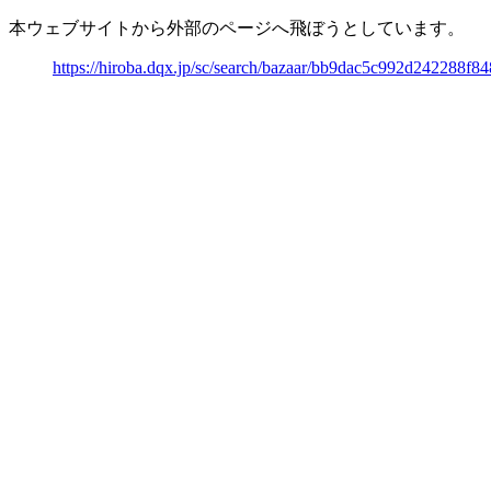
本ウェブサイトから外部のページへ飛ぼうとしています。
https://hiroba.dqx.jp/sc/search/bazaar/bb9dac5c992d242288f