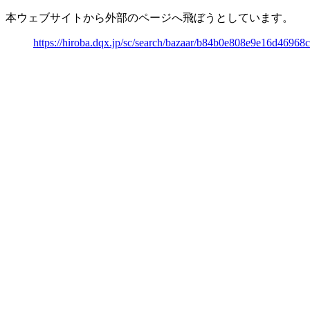
本ウェブサイトから外部のページへ飛ぼうとしています。
https://hiroba.dqx.jp/sc/search/bazaar/b84b0e808e9e16d4696