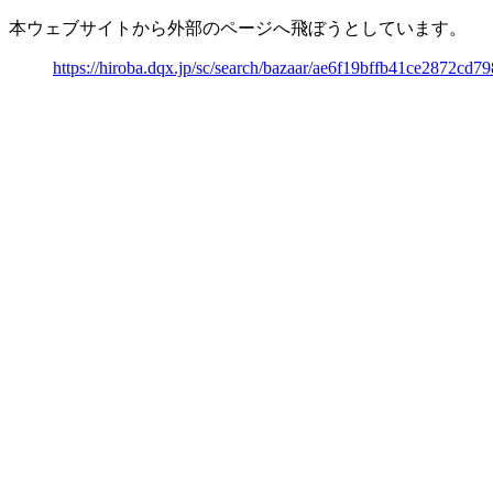
本ウェブサイトから外部のページへ飛ぼうとしています。
https://hiroba.dqx.jp/sc/search/bazaar/ae6f19bffb41ce2872cd