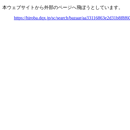
本ウェブサイトから外部のページへ飛ぼうとしています。
https://hiroba.dqx.jp/sc/search/bazaar/aa33116863e2d31b8f8