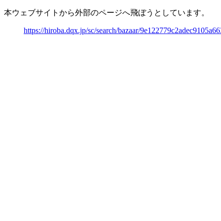
本ウェブサイトから外部のページへ飛ぼうとしています。
https://hiroba.dqx.jp/sc/search/bazaar/9e122779c2adec9105a