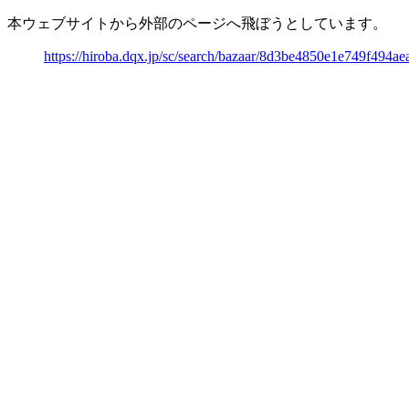
本ウェブサイトから外部のページへ飛ぼうとしています。
https://hiroba.dqx.jp/sc/search/bazaar/8d3be4850e1e749f494