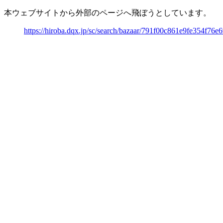
本ウェブサイトから外部のページへ飛ぼうとしています。
https://hiroba.dqx.jp/sc/search/bazaar/791f00c861e9fe354f76