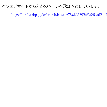
本ウェブサイトから外部のページへ飛ぼうとしています。
https://hiroba.dqx.jp/sc/search/bazaar/7641d8293ff9a26aad2a