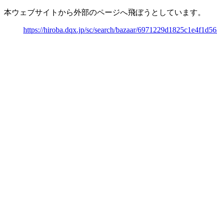
本ウェブサイトから外部のページへ飛ぼうとしています。
https://hiroba.dqx.jp/sc/search/bazaar/6971229d1825c1e4f1d