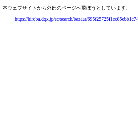
本ウェブサイトから外部のページへ飛ぼうとしています。
https://hiroba.dqx.jp/sc/search/bazaar/695f25725f1ec85ebb1c