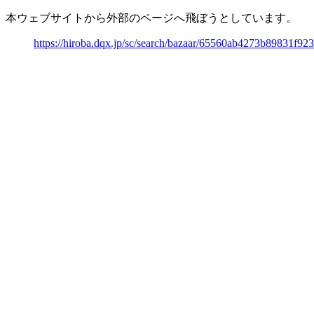
本ウェブサイトから外部のページへ飛ぼうとしています。
https://hiroba.dqx.jp/sc/search/bazaar/65560ab4273b89831f