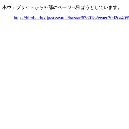
本ウェブサイトから外部のページへ飛ぼうとしています。
https://hiroba.dqx.jp/sc/search/bazaar/6380182eeaec30d2ea4