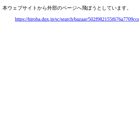
本ウェブサイトから外部のページへ飛ぼうとしています。
https://hiroba.dqx.jp/sc/search/bazaar/502f982155f676a7709c