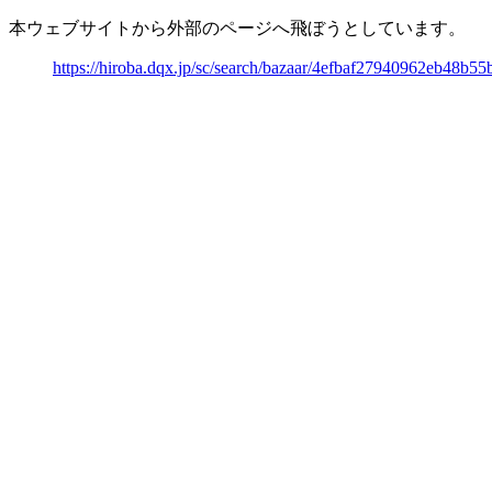
本ウェブサイトから外部のページへ飛ぼうとしています。
https://hiroba.dqx.jp/sc/search/bazaar/4efbaf27940962eb48b