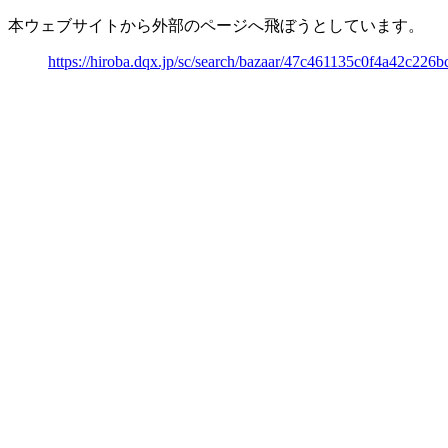
本ウェブサイトから外部のページへ飛ぼうとしています。
https://hiroba.dqx.jp/sc/search/bazaar/47c461135c0f4a42c22