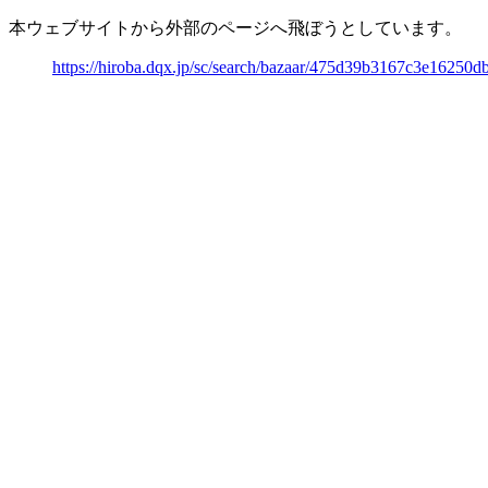
本ウェブサイトから外部のページへ飛ぼうとしています。
https://hiroba.dqx.jp/sc/search/bazaar/475d39b3167c3e1625