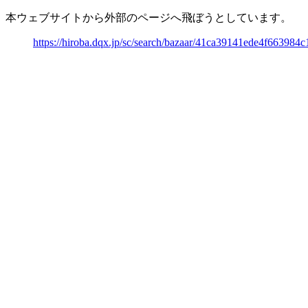
本ウェブサイトから外部のページへ飛ぼうとしています。
https://hiroba.dqx.jp/sc/search/bazaar/41ca39141ede4f66398