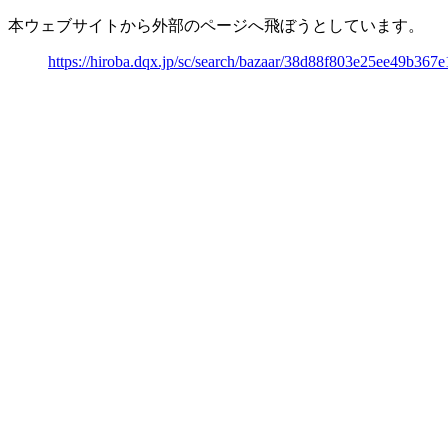
本ウェブサイトから外部のページへ飛ぼうとしています。
https://hiroba.dqx.jp/sc/search/bazaar/38d88f803e25ee49b36