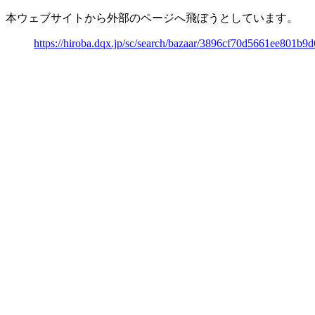
本ウェブサイトから外部のページへ飛ぼうとしています。
https://hiroba.dqx.jp/sc/search/bazaar/3896cf70d5661ee801b