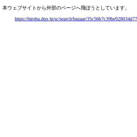
本ウェブサイトから外部のページへ飛ぼうとしています。
https://hiroba.dqx.jp/sc/search/bazaar/35c56b7c39be928034