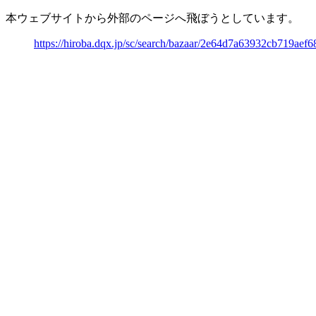
本ウェブサイトから外部のページへ飛ぼうとしています。
https://hiroba.dqx.jp/sc/search/bazaar/2e64d7a63932cb719ae