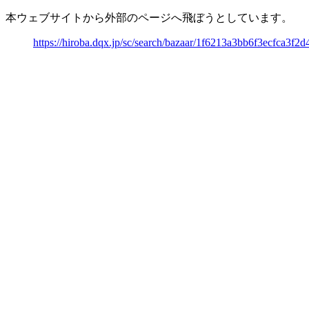
本ウェブサイトから外部のページへ飛ぼうとしています。
https://hiroba.dqx.jp/sc/search/bazaar/1f6213a3bb6f3ecfca3f