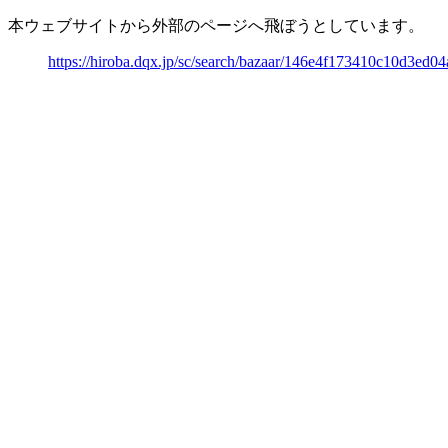
本ウェブサイトから外部のページへ飛ぼうとしています。
https://hiroba.dqx.jp/sc/search/bazaar/146e4f173410c10d3ed