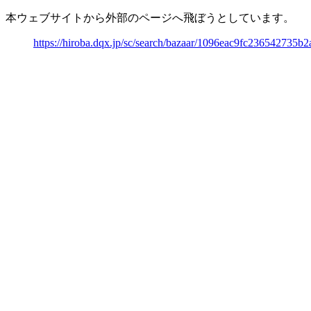
本ウェブサイトから外部のページへ飛ぼうとしています。
https://hiroba.dqx.jp/sc/search/bazaar/1096eac9fc236542735