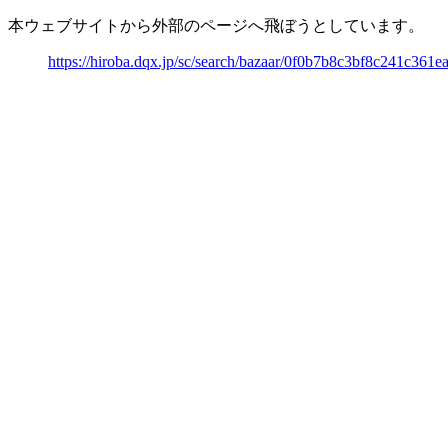
本ウェブサイトから外部のページへ飛ぼうとしています。
https://hiroba.dqx.jp/sc/search/bazaar/0f0b7b8c3bf8c241c36