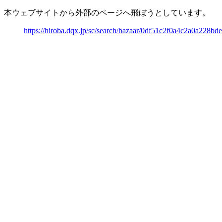
本ウェブサイトから外部のページへ飛ぼうとしています。
https://hiroba.dqx.jp/sc/search/bazaar/0df51c2f0a4c2a0a228b