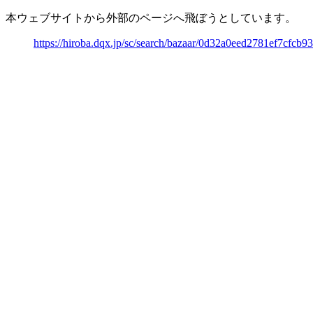
本ウェブサイトから外部のページへ飛ぼうとしています。
https://hiroba.dqx.jp/sc/search/bazaar/0d32a0eed2781ef7cfc