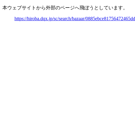
本ウェブサイトから外部のページへ飛ぼうとしています。
https://hiroba.dqx.jp/sc/search/bazaar/0885ebce8175647246