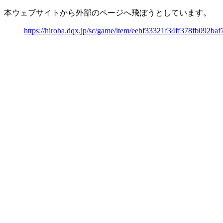
本ウェブサイトから外部のページへ飛ぼうとしています。
https://hiroba.dqx.jp/sc/game/item/eebf33321f34ff378fb092ba