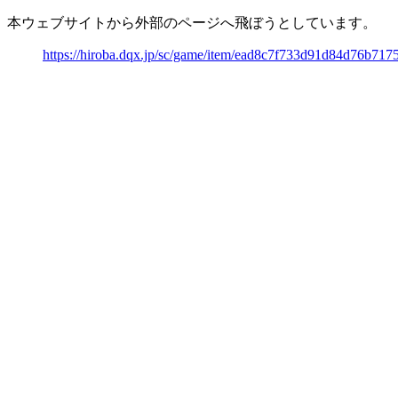
本ウェブサイトから外部のページへ飛ぼうとしています。
https://hiroba.dqx.jp/sc/game/item/ead8c7f733d91d84d76b71