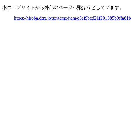
本ウェブサイトから外部のページへ飛ぼうとしています。
https://hiroba.dqx.jp/sc/game/item/e3ef9bed21f201385b9ffa8