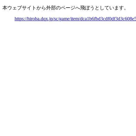
本ウェブサイトから外部のページへ飛ぼうとしています。
https://hiroba.dqx.jp/sc/game/item/dca1b6fbd3cdf0df3d3c608