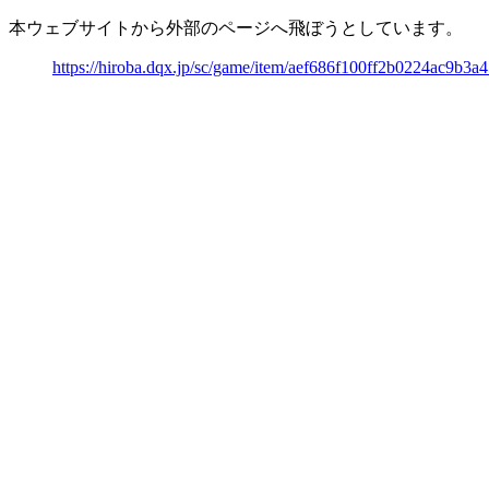
本ウェブサイトから外部のページへ飛ぼうとしています。
https://hiroba.dqx.jp/sc/game/item/aef686f100ff2b0224ac9b3