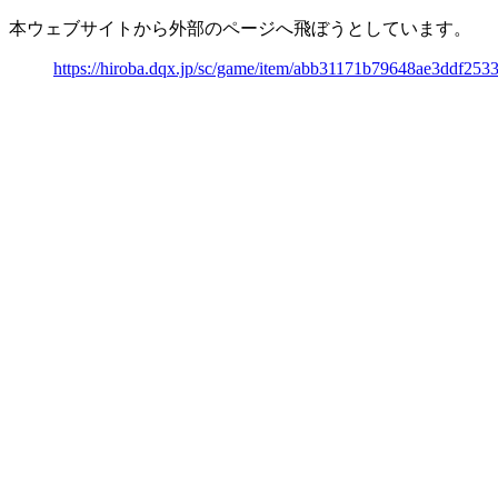
本ウェブサイトから外部のページへ飛ぼうとしています。
https://hiroba.dqx.jp/sc/game/item/abb31171b79648ae3ddf25