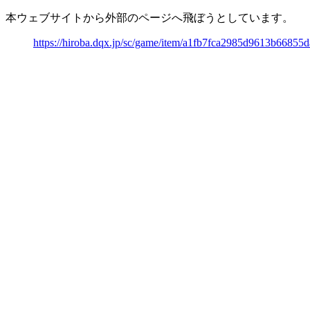
本ウェブサイトから外部のページへ飛ぼうとしています。
https://hiroba.dqx.jp/sc/game/item/a1fb7fca2985d9613b66855