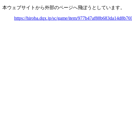
本ウェブサイトから外部のページへ飛ぼうとしています。
https://hiroba.dqx.jp/sc/game/item/977b47af88b683da14d8b7