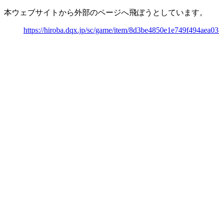
本ウェブサイトから外部のページへ飛ぼうとしています。
https://hiroba.dqx.jp/sc/game/item/8d3be4850e1e749f494aea