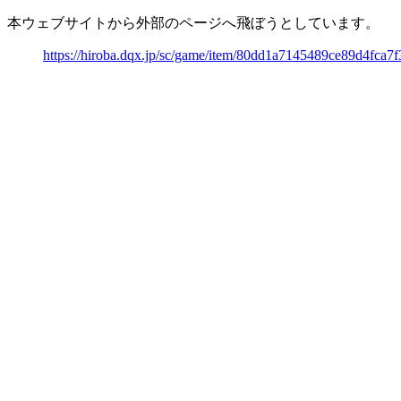
本ウェブサイトから外部のページへ飛ぼうとしています。
https://hiroba.dqx.jp/sc/game/item/80dd1a7145489ce89d4fca