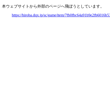
本ウェブサイトから外部のページへ飛ぼうとしています。
https://hiroba.dqx.jp/sc/game/item/7fb0fbc64a91b9e2fb6016