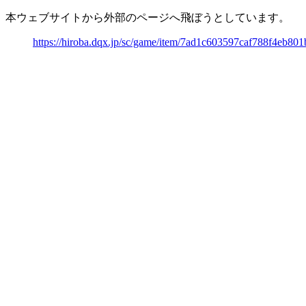
本ウェブサイトから外部のページへ飛ぼうとしています。
https://hiroba.dqx.jp/sc/game/item/7ad1c603597caf788f4eb8