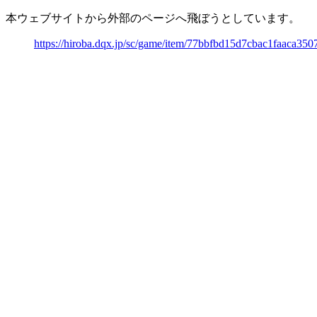
本ウェブサイトから外部のページへ飛ぼうとしています。
https://hiroba.dqx.jp/sc/game/item/77bbfbd15d7cbac1faaca35