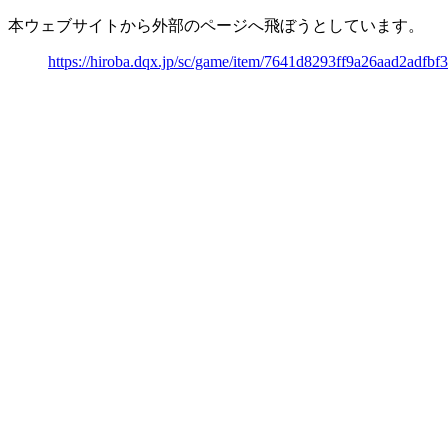
本ウェブサイトから外部のページへ飛ぼうとしています。
https://hiroba.dqx.jp/sc/game/item/7641d8293ff9a26aad2adfb