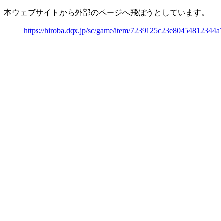
本ウェブサイトから外部のページへ飛ぼうとしています。
https://hiroba.dqx.jp/sc/game/item/7239125c23e80454812344