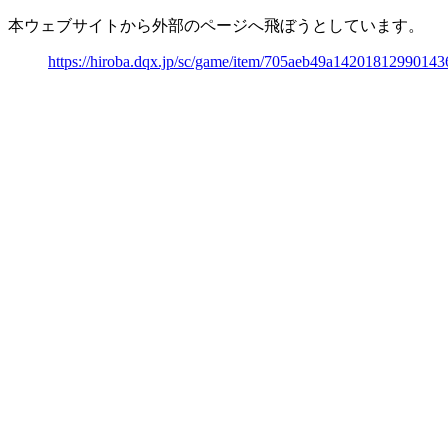
本ウェブサイトから外部のページへ飛ぼうとしています。
https://hiroba.dqx.jp/sc/game/item/705aeb49a1420181299014