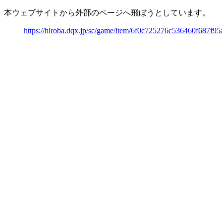
本ウェブサイトから外部のページへ飛ぼうとしています。
https://hiroba.dqx.jp/sc/game/item/6f0c725276c536460f687f9