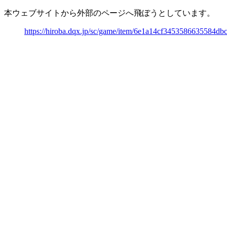
本ウェブサイトから外部のページへ飛ぼうとしています。
https://hiroba.dqx.jp/sc/game/item/6e1a14cf3453586635584d